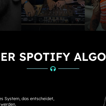
DER SPOTIFY ALG

es System, das entscheidet,
 werden.